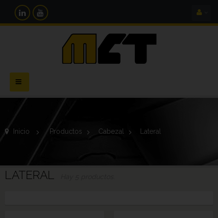
Navegación
Toggle
Inicio
>
Productos
>
Cabezal
>
Lateral
LATERAL
Hay 5 productos.