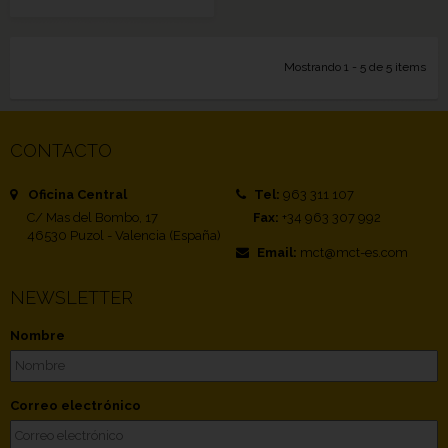
Mostrando 1 - 5 de 5 items
CONTACTO
Oficina Central
Tel:
963 311 107
C/ Mas del Bombo, 17
Fax:
+34 963 307 992
46530 Puzol - Valencia (España)
Email:
mct@mct-es.com
NEWSLETTER
Nombre
Correo electrónico