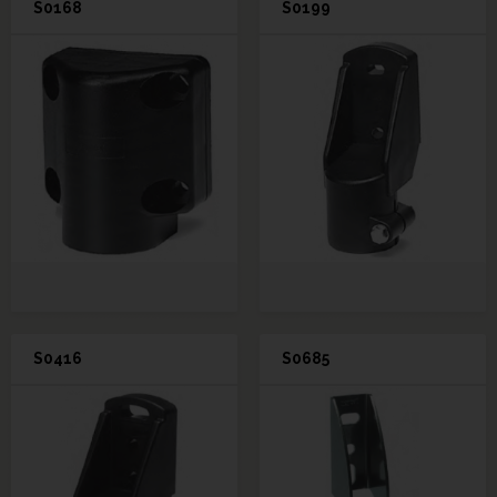
S0168
S0199
S0416
S0685