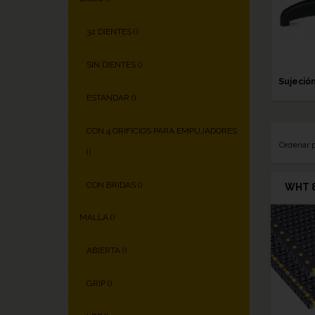
32 DIENTES (
)
SIN DIENTES (
)
Sujeció
ESTÁNDAR (
)
CON 4 ORIFICIOS PARA EMPUJADORES
Ordenar 
(
)
CON BRIDAS (
)
WHT 
MALLA (
)
ABIERTA (
)
GRIP (
)