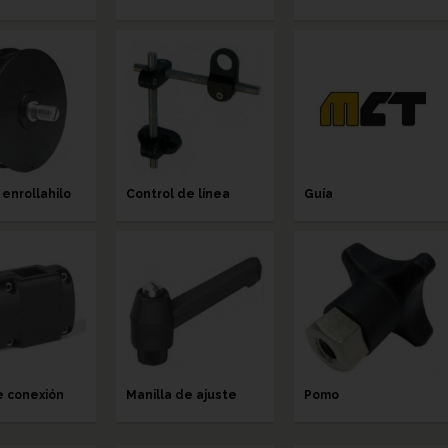
enrollahilo
Control de línea
Guía
e conexión
Manilla de ajuste
Pomo