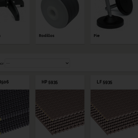
n
Rodillos
Pie
por
8506
HP 5935
LF 5935