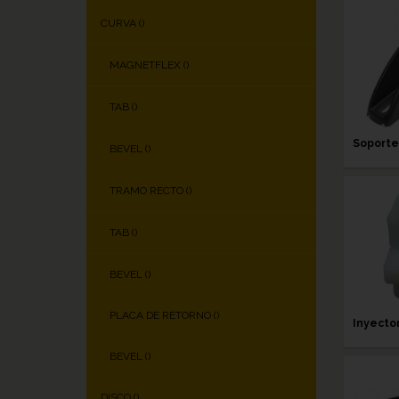
CURVA (
)
MAGNETFLEX (
)
TAB (
)
Soporte
BEVEL (
)
TRAMO RECTO (
)
TAB (
)
BEVEL (
)
PLACA DE RETORNO (
)
Inyecto
BEVEL (
)
DISCO (
)