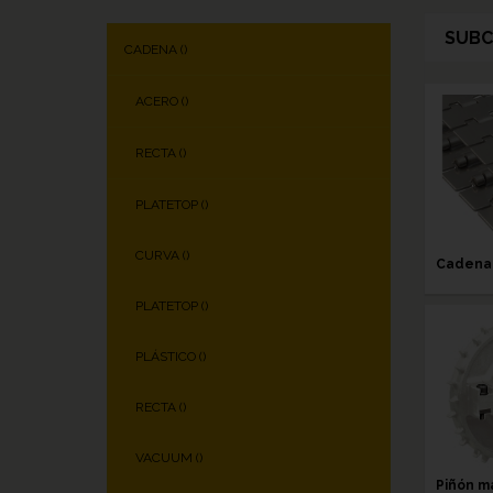
SUBC
CADENA (
)
ACERO (
)
RECTA (
)
PLATETOP (
)
CURVA (
)
Cadena
PLATETOP (
)
PLÁSTICO (
)
RECTA (
)
VACUUM (
)
Piñón m