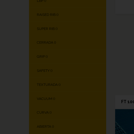
LBP (
)
RAISED RIB (
)
SUPER RIB (
)
CERRADA (
)
GRIP (
)
SAFETY (
)
TEXTURADA (
)
VACUUM (
)
FT 10
CURVA (
)
ABIERTA (
)