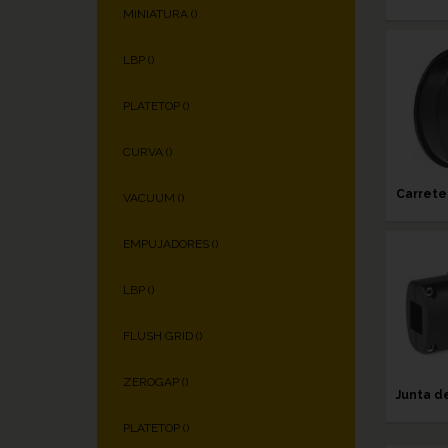
MINIATURA (
)
LBP (
)
PLATETOP (
)
CURVA (
)
Carrete 
VACUUM (
)
EMPUJADORES (
)
LBP (
)
FLUSH GRID (
)
ZEROGAP (
)
Junta d
PLATETOP (
)