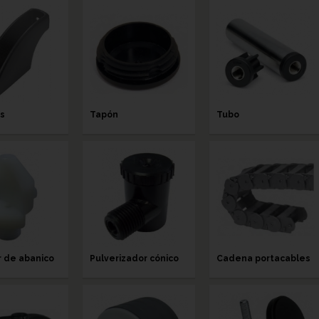
s
Tapón
Tubo
r de abanico
Pulverizador cónico
Cadena portacables