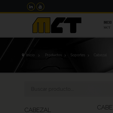
INICIO
MCT
Inicio
>
Productos
>
Soportes
>
Cabezal
CAB
CABEZAL