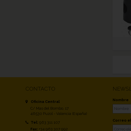
CONTACTO
NEWSL
Nombre
Oficina Central
C/ Mas del Bombo, 17
46530 Puzol - Valencia (España)
Correo e
Tel:
963 311 107
Fax:
+34 963 307 992