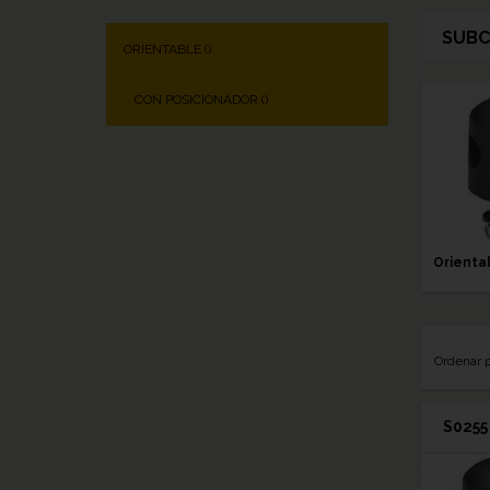
SUBC
ORIENTABLE (
)
CON POSICIONADOR (
)
Orienta
Ordenar 
S0255