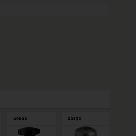
S0862
S0192