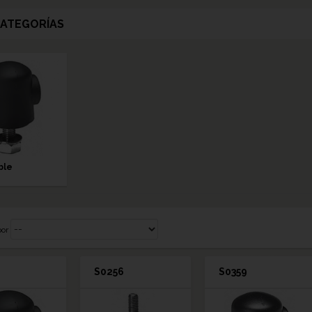
ATEGORÍAS
ble
por
S0256
S0359