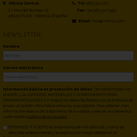
Oficina Central
Tel:
963 311 107
C/ Mas del Bombo, 17
Fax:
+34 963 307 992
46530 Puzol - Valencia (España)
Email:
mct@mct-es.com
NEWSLETTER
Nombre
Correo electrónico
Información básica en protección de datos
. De conformidad con
el RGPD y la LOPDGDD, MATERIALES Y COMPONENTES PARA
TRANSPORTADORES S.A tratará los datos facilitados con la finalidad de
enviar un boletín informativo entre los suscriptores. Para obtener más
información acerca del tratamiento de sus datos y ejercer sus derechos,
visite nuestra
política de privacidad.
ENTIENDO Y ACEPTO el tratamiento de mis datos tal y como se
describe anteriormente y se explica con mayor detalle en la