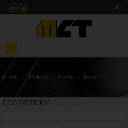
Navegación
Toggle
Inicio
>
Productos
>
Soportes
>
Dos orificios
DOS ORIFICIOS
Hay 1 producto.