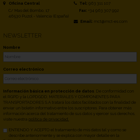
Oficina Central
Tel:
963 311 107
C/ Mas del Bombo, 17
Fax:
+34 963 307 992
46530 Puzol - Valencia (España)
Email:
mct@mct-es.com
NEWSLETTER
Nombre
Correo electrónico
Información básica en protección de datos
. De conformidad con
el RGPD y la LOPDGDD, MATERIALES Y COMPONENTES PARA
TRANSPORTADORES S.A tratará los datos facilitados con la finalidad de
enviar un boletín informativo entre los suscriptores. Para obtener más
información acerca del tratamiento de sus datos y ejercer sus derechos,
visite nuestra
política de privacidad.
ENTIENDO Y ACEPTO el tratamiento de mis datos tal y como se
describe anteriormente y se explica con mayor detalle en la