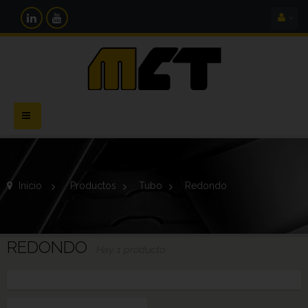
Navegación
Toggle
Inicio
>
Productos
>
Tubo
>
Redondo
REDONDO
Hay 1 producto.