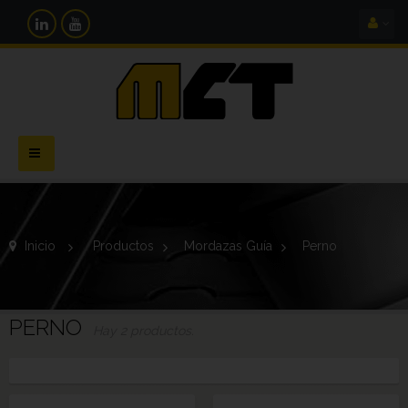
Navegación
Toggle
Inicio
>
Productos
>
Mordazas Guía
>
Perno
PERNO
Hay 2 productos.