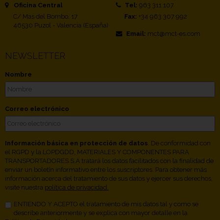
Oficina Central
Tel:
963 311 107
C/ Mas del Bombo, 17
Fax:
+34 963 307 992
46530 Puzol - Valencia (España)
Email:
mct@mct-es.com
NEWSLETTER
Nombre
Correo electrónico
Información básica en protección de datos
. De conformidad con
el RGPD y la LOPDGDD, MATERIALES Y COMPONENTES PARA
TRANSPORTADORES S.A tratará los datos facilitados con la finalidad de
enviar un boletín informativo entre los suscriptores. Para obtener más
información acerca del tratamiento de sus datos y ejercer sus derechos,
visite nuestra
política de privacidad.
ENTIENDO Y ACEPTO el tratamiento de mis datos tal y como se
describe anteriormente y se explica con mayor detalle en la