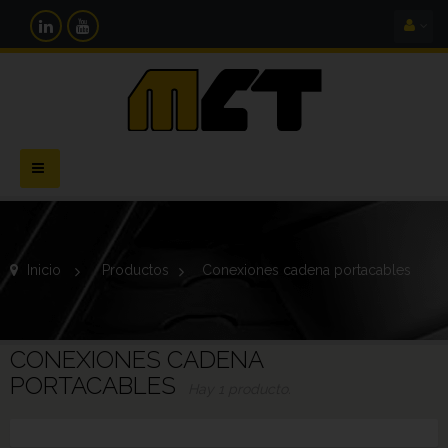
Navegación
Toggle
Inicio
>
Productos
>
Conexiones cadena portacables
CONEXIONES CADENA
PORTACABLES
Hay 1 producto.