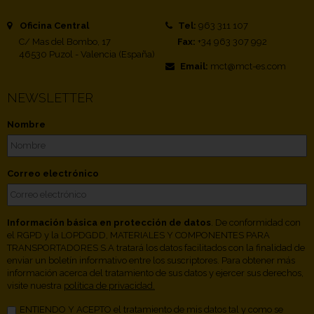
Oficina Central
Tel:
963 311 107
C/ Mas del Bombo, 17
Fax:
+34 963 307 992
46530 Puzol - Valencia (España)
Email:
mct@mct-es.com
NEWSLETTER
Nombre
Correo electrónico
Información básica en protección de datos
. De conformidad con
el RGPD y la LOPDGDD, MATERIALES Y COMPONENTES PARA
TRANSPORTADORES S.A tratará los datos facilitados con la finalidad de
enviar un boletín informativo entre los suscriptores. Para obtener más
información acerca del tratamiento de sus datos y ejercer sus derechos,
visite nuestra
política de privacidad.
ENTIENDO Y ACEPTO el tratamiento de mis datos tal y como se