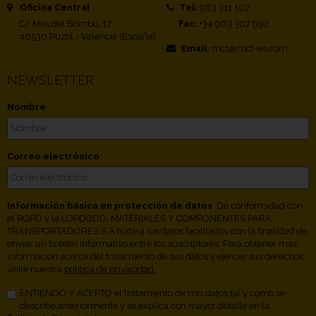
Oficina Central
Tel:
963 311 107
C/ Mas del Bombo, 17
Fax:
+34 963 307 992
46530 Puzol - Valencia (España)
Email:
mct@mct-es.com
NEWSLETTER
Nombre
Correo electrónico
Información básica en protección de datos
. De conformidad con
el RGPD y la LOPDGDD, MATERIALES Y COMPONENTES PARA
TRANSPORTADORES S.A tratará los datos facilitados con la finalidad de
enviar un boletín informativo entre los suscriptores. Para obtener más
información acerca del tratamiento de sus datos y ejercer sus derechos,
visite nuestra
política de privacidad.
ENTIENDO Y ACEPTO el tratamiento de mis datos tal y como se
describe anteriormente y se explica con mayor detalle en la