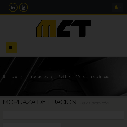
Navegación
Toggle
Inicio
>
Productos
>
Perfil
>
Mordaza de fijación
MORDAZA DE FIJACIÓN
Hay 1 producto.