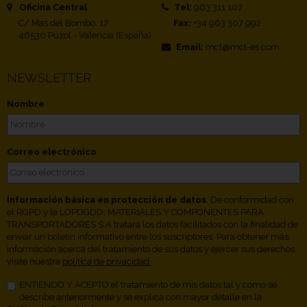
Oficina Central
Tel:
963 311 107
C/ Mas del Bombo, 17
Fax:
+34 963 307 992
46530 Puzol - Valencia (España)
Email:
mct@mct-es.com
NEWSLETTER
Nombre
Correo electrónico
Información básica en protección de datos
. De conformidad con
el RGPD y la LOPDGDD, MATERIALES Y COMPONENTES PARA
TRANSPORTADORES S.A tratará los datos facilitados con la finalidad de
enviar un boletín informativo entre los suscriptores. Para obtener más
información acerca del tratamiento de sus datos y ejercer sus derechos,
visite nuestra
política de privacidad.
ENTIENDO Y ACEPTO el tratamiento de mis datos tal y como se
describe anteriormente y se explica con mayor detalle en la