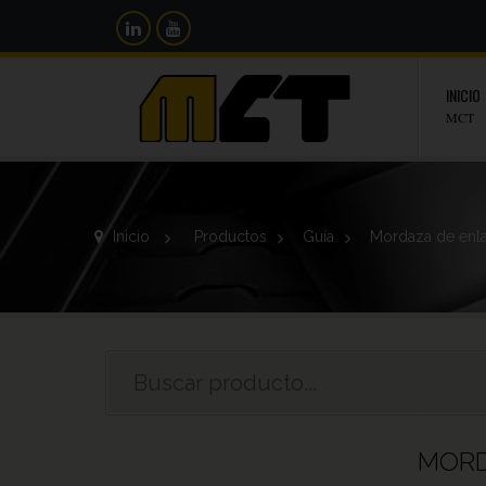
INICIO
MCT
Inicio
>
Productos
>
Guía
>
Mordaza de enl
MORD