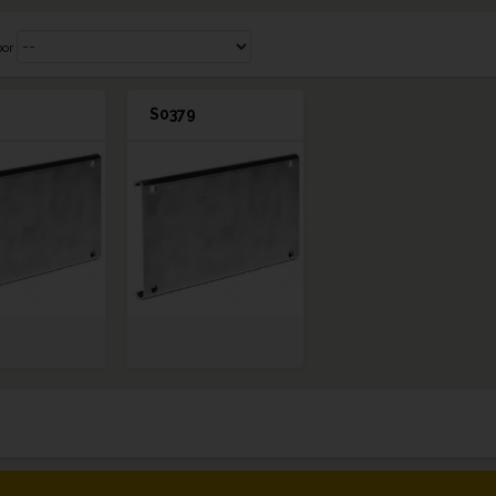
por
S0379