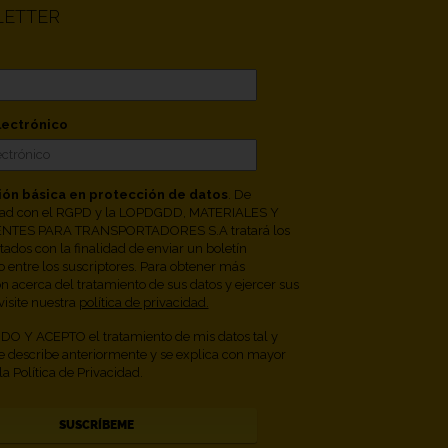
ETTER
lectrónico
ión básica en protección de datos
. De
ad con el RGPD y la LOPDGDD, MATERIALES Y
TES PARA TRANSPORTADORES S.A tratará los
itados con la finalidad de enviar un boletín
o entre los suscriptores. Para obtener más
n acerca del tratamiento de sus datos y ejercer sus
visite nuestra
política de privacidad.
O Y ACEPTO el tratamiento de mis datos tal y
 describe anteriormente y se explica con mayor
la Política de Privacidad.