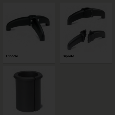
Tripode
Bipode