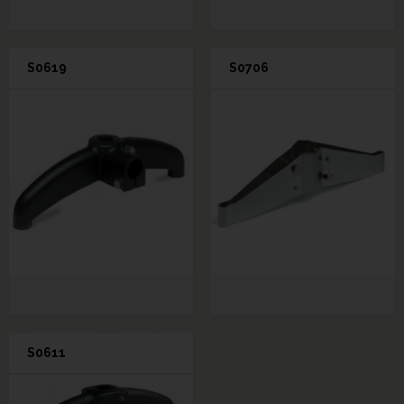
S0619
S0706
S0611