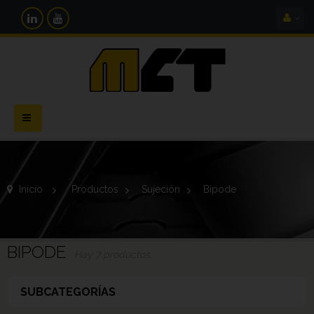
Navegación
Toggle
Inicio
>
Productos
>
Sujeción
>
Bipode
BIPODE
Hay 7 productos.
SUBCATEGORÍAS