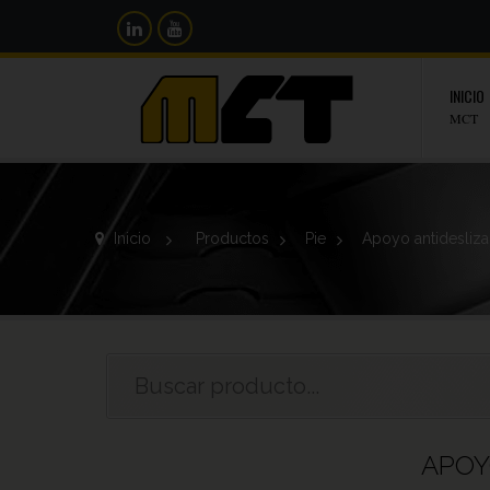
INICIO
MCT
Inicio
>
Productos
>
Pie
>
Apoyo antidesliza
APOY