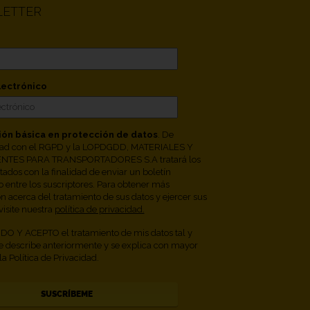
ETTER
lectrónico
ión básica en protección de datos
. De
ad con el RGPD y la LOPDGDD, MATERIALES Y
TES PARA TRANSPORTADORES S.A tratará los
itados con la finalidad de enviar un boletín
o entre los suscriptores. Para obtener más
n acerca del tratamiento de sus datos y ejercer sus
visite nuestra
política de privacidad.
O Y ACEPTO el tratamiento de mis datos tal y
 describe anteriormente y se explica con mayor
la Política de Privacidad.