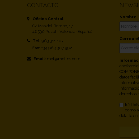
CONTACTO
NEWSL
Nombre
Oficina Central
C/ Mas del Bombo, 17
46530 Puzol - Valencia (España)
Correo e
Tel:
963 311 107
Fax:
+34 963 307 992
Email:
mct@mct-es.com
Informac
conformid
COMPONEN
datos facil
informativ
informació
derechos, 
ENTIEND
como se
detalle en 