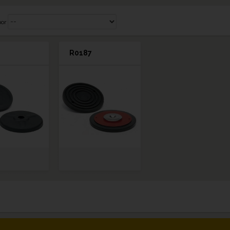
por
R0187