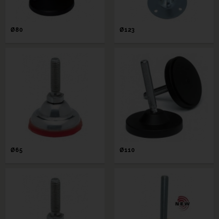
Ø80
Ø123
Ø65
Ø110