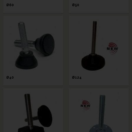
Ø60
Ø50
Ø40
Ø124