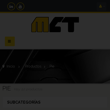
Navegación
Toggle
Inicio
>
Productos
>
Pie
PIE
Hay 52 productos.
SUBCATEGORÍAS