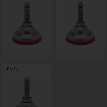
R0385