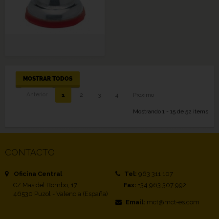
MOSTRAR TODOS
Anterior
1
2
3
4
Próximo
Mostrando 1 - 15 de 52 items
CONTACTO
Oficina Central
Tel:
963 311 107
C/ Mas del Bombo, 17
Fax:
+34 963 307 992
46530 Puzol - Valencia (España)
Email:
mct@mct-es.com