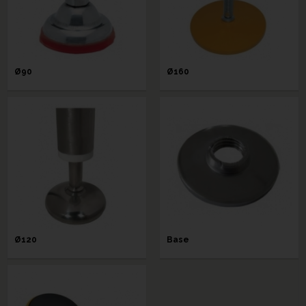
Ø90
Ø160
Ø120
Base