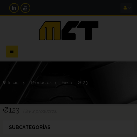
Navegación
Toggle
Inicio
>
Productos
>
Pie
>
Ø123
Ø123
Hay 2 productos.
SUBCATEGORÍAS