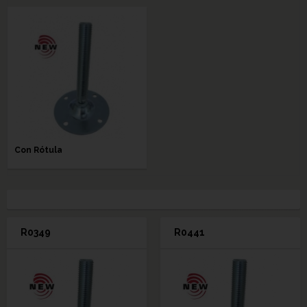
Con Rótula
R0349
R0441