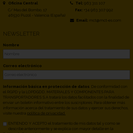
Oficina Central
Tel:
963 311 107
C/ Mas del Bombo, 17
Fax:
+34 963 307 992
46530 Puzol - Valencia (España)
Email:
mct@mct-es.com
NEWSLETTER
Nombre
Correo electrónico
Información básica en protección de datos
. De conformidad con
el RGPD y la LOPDGDD, MATERIALES Y COMPONENTES PARA
TRANSPORTADORES S.A tratará los datos facilitados con la finalidad de
enviar un boletín informativo entre los suscriptores. Para obtener más
información acerca del tratamiento de sus datos y ejercer sus derechos,
visite nuestra
política de privacidad.
ENTIENDO Y ACEPTO el tratamiento de mis datos tal y como se
describe anteriormente y se explica con mayor detalle en la