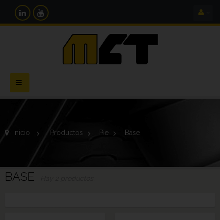
Navegación
Toggle
Inicio
>
Productos
>
Pie
>
Base
BASE
Hay 2 productos.