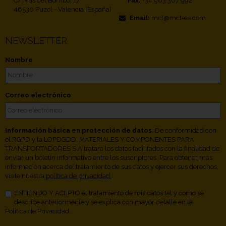
C/ Mas del Bombo, 17
Fax:
+34 963 307 992
46530 Puzol - Valencia (España)
Email:
mct@mct-es.com
NEWSLETTER
Nombre
Correo electrónico
Información básica en protección de datos
. De conformidad con
el RGPD y la LOPDGDD, MATERIALES Y COMPONENTES PARA
TRANSPORTADORES S.A tratará los datos facilitados con la finalidad de
enviar un boletín informativo entre los suscriptores. Para obtener más
información acerca del tratamiento de sus datos y ejercer sus derechos,
visite nuestra
política de privacidad.
ENTIENDO Y ACEPTO el tratamiento de mis datos tal y como se
describe anteriormente y se explica con mayor detalle en la
Política de Privacidad.