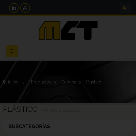
Navegación
Toggle
Inicio
>
Productos
>
Cadena
>
Plástico
PLÁSTICO
Hay 294 productos.
SUBCATEGORÍAS