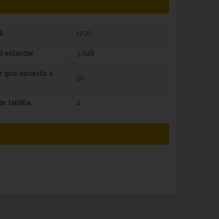
)
1230
d estándar
3,048
e giro opuesto a
50
e tablilla
4