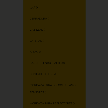
170º (
)
CERRADURA (
)
CABEZAL (
)
LATERAL (
)
APOYO (
)
CARRETE ENROLLAHILO (
)
CONTROL DE LÍNEA (
)
MORDAZA PARA FOTOCÉLULAS O
SENSORES (
)
MORDAZA PARA REFLECTORES (
)