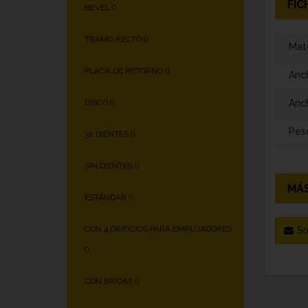
FIC
BEVEL (
)
TRAMO RECTO (
)
Mate
PLACA DE RETORNO (
)
Anc
Anch
DISCO (
)
Pes
32 DIENTES (
)
SIN DIENTES (
)
MÁS
ESTÁNDAR (
)
CON 4 ORIFICIOS PARA EMPUJADORES
So
(
)
CON BRIDAS (
)