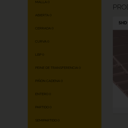
MALLA (
)
PRO
ABIERTA (
)
SHD 
CERRADA (
)
CURVA (
)
LBP (
)
PEINE DE TRANSFERENCIA (
)
PIÑÓN CADENA (
)
ENTERO (
)
PARTIDO (
)
SEMIPARTIDO (
)