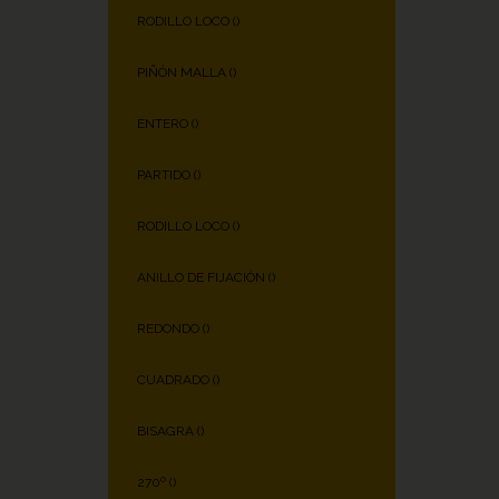
RODILLO LOCO (
)
PIÑÓN MALLA (
)
ENTERO (
)
PARTIDO (
)
RODILLO LOCO (
)
ANILLO DE FIJACIÓN (
)
REDONDO (
)
CUADRADO (
)
BISAGRA (
)
270º (
)