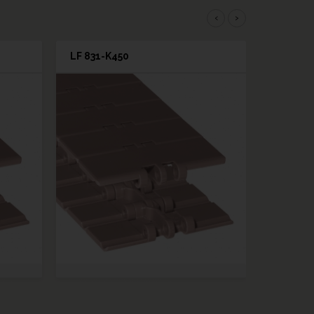
‹
›
LF 831-K450