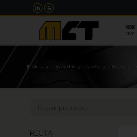
INICIO
MCT
Inicio
>
Productos
>
Cadena
>
Plástico
>
RECTA