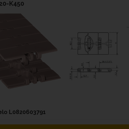
20-K450
elo
L0820603791