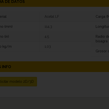
HA DE DATOS
rial
Acetal LF
Carga (N
ho (mm)
114,3
Longitu
o (in)
4,5
Radio d
bisagra
o kg/m
1,03
Grosor d
 INFO
licitar modelo 2D/3D