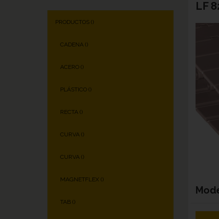
LF 8
PRODUCTOS (
)
CADENA (
)
ACERO (
)
PLÁSTICO (
)
RECTA (
)
CURVA (
)
CURVA (
)
MAGNETFLEX (
)
Mod
TAB (
)