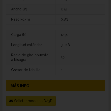
Ancho (in)
3,25
Peso kg/m
0,83
Carga (N)
1230
Longitud estándar
3,048
Radio de giro opuesto
50
a bisagra
Grosor de tablilla
4
MÁS INFO
Solicitar modelo 2D/3D