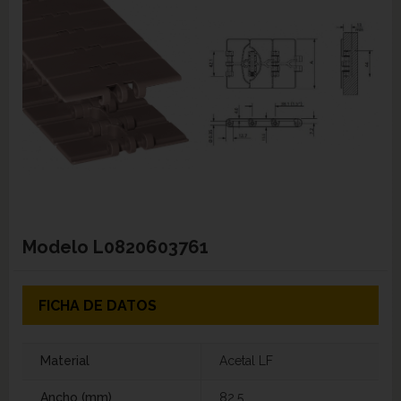
Modelo
L0820603761
FICHA DE DATOS
Material
Acetal LF
Ancho (mm)
82,5