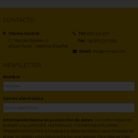
CONTACTO
Oficina Central
Tel:
963 311 107
C/ Mas del Bombo, 17
Fax:
+34 963 307 992
46530 Puzol - Valencia (España)
Email:
mct@mct-es.com
NEWSLETTER
Nombre
Correo electrónico
Información básica en protección de datos
. De conformidad con
el RGPD y la LOPDGDD, MATERIALES Y COMPONENTES PARA
TRANSPORTADORES S.A tratará los datos facilitados con la finalidad de
enviar un boletín informativo entre los suscriptores. Para obtener más