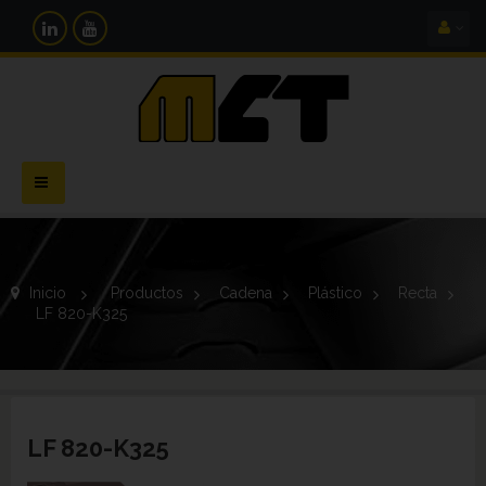
Navegación
Toggle
Inicio
>
Productos
>
Cadena
>
Plástico
>
Recta
>
LF 820-K325
LF 820-K325