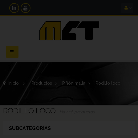
Navegación
Toggle
Inicio
>
Productos
>
Piñón malla
>
Rodillo loco
RODILLO LOCO
Hay 18 productos.
SUBCATEGORÍAS