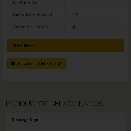
Eje B mm/in
1,5"
Diámetro del paso E
146,3
Ancho del cubo A
38
MÁS INFO
Solicitar modelo 2D/3D
PRODUCTOS RELACIONADOS
‹
›
SI 1005 18-30