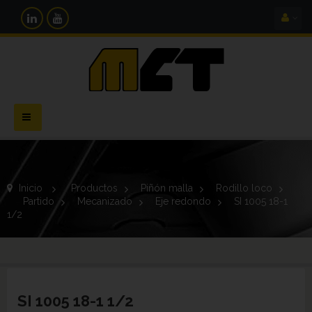
Navegación
Toggle
Inicio
>
Productos
>
Piñón malla
>
Rodillo loco
>
Partido
>
Mecanizado
>
Eje redondo
>
SI 1005 18-1
1/2
SI 1005 18-1 1/2