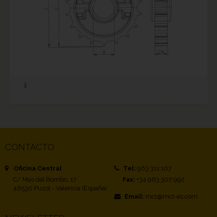
CONTACTO
Oficina Central
Tel:
963 311 107
C/ Mas del Bombo, 17
Fax:
+34 963 307 992
46530 Puzol - Valencia (España)
Email:
mct@mct-es.com