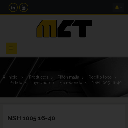
Navegación
Toggle
Inicio
>
Productos
>
Piñón malla
>
Rodillo loco
>
Partido
>
Inyectado
>
Eje redondo
>
NSH 1005 16-40
NSH 1005 16-40