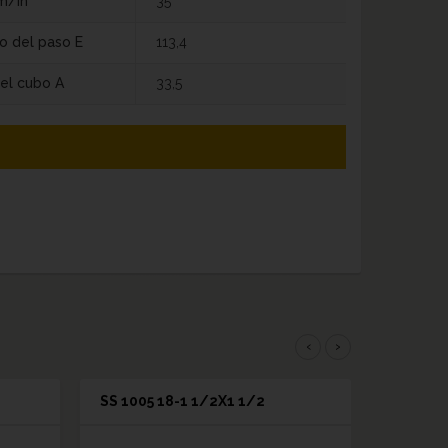
m/in
35
o del paso E
113,4
el cubo A
33,5
‹
›
SS 1005 18-1 1/2X1 1/2