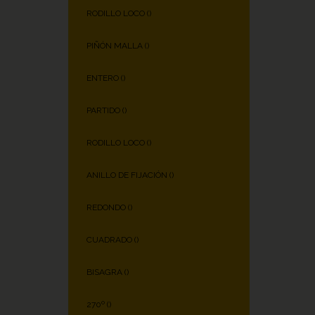
RODILLO LOCO (
)
PIÑÓN MALLA (
)
ENTERO (
)
PARTIDO (
)
RODILLO LOCO (
)
ANILLO DE FIJACIÓN (
)
REDONDO (
)
CUADRADO (
)
BISAGRA (
)
270º (
)