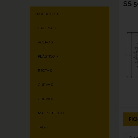
SS 5
PRODUCTOS (
)
CADENA (
)
ACERO (
)
PLÁSTICO (
)
RECTA (
)
CURVA (
)
CURVA (
)
MAGNETFLEX (
)
FIC
TAB (
)