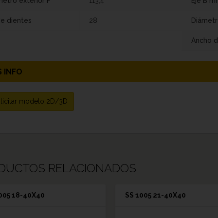
etro exterior F
113,4
Eje B m
de dientes
28
Diámetr
Ancho d
 INFO
licitar modelo 2D/3D
DUCTOS RELACIONADOS
005 18-40X40
SS 1005 21-40X40