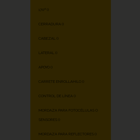
170º (
)
CERRADURA (
)
CABEZAL (
)
LATERAL (
)
APOYO (
)
CARRETE ENROLLAHILO (
)
CONTROL DE LÍNEA (
)
MORDAZA PARA FOTOCÉLULAS O
SENSORES (
)
MORDAZA PARA REFLECTORES (
)