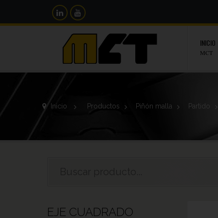
INICIO
MCT
Inicio
>
Productos
>
Piñón malla
>
Partido
EJE CUADRADO