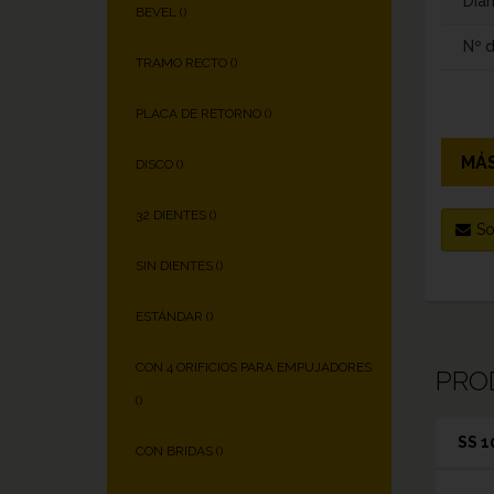
Diám
BEVEL (
)
Nº 
TRAMO RECTO (
)
PLACA DE RETORNO (
)
MÁS
DISCO (
)
32 DIENTES (
)
So
SIN DIENTES (
)
ESTÁNDAR (
)
CON 4 ORIFICIOS PARA EMPUJADORES
PRO
(
)
SS 1
CON BRIDAS (
)