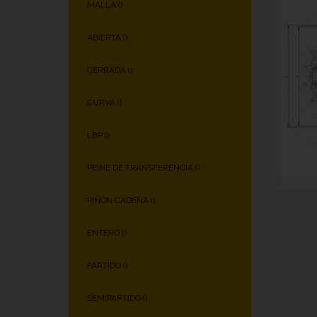
MALLA (
)
ABIERTA (
)
CERRADA (
)
CURVA (
)
LBP (
)
PEINE DE TRANSFERENCIA (
)
PIÑÓN CADENA (
)
ENTERO (
)
PARTIDO (
)
SEMIPARTIDO (
)