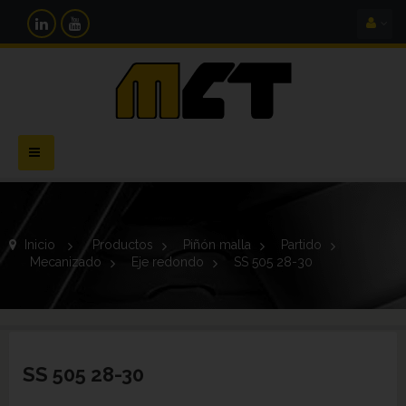
Navegación
Toggle
Inicio
>
Productos
>
Piñón malla
>
Partido
>
Mecanizado
>
Eje redondo
>
SS 505 28-30
SS 505 28-30