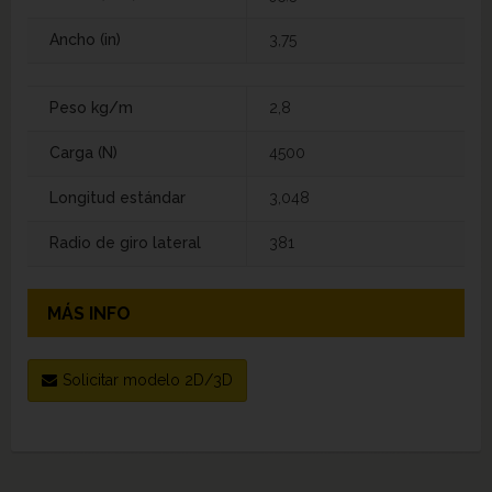
Ancho (in)
3,75
Peso kg/m
2,8
Carga (N)
4500
Longitud estándar
3,048
Radio de giro lateral
381
MÁS INFO
Solicitar modelo 2D/3D