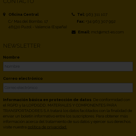
CONTACTO
Oficina Central
Tel:
963 311 107
C/ Mas del Bombo, 17
Fax:
+34 963 307 992
46530 Puzol - Valencia (España)
Email:
mct@mct-es.com
NEWSLETTER
Nombre
Correo electrónico
Información básica en protección de datos
. De conformidad con
el RGPD y la LOPDGDD, MATERIALES Y COMPONENTES PARA
TRANSPORTADORES S.A tratará los datos facilitados con la finalidad de
enviar un boletín informativo entre los suscriptores. Para obtener más
información acerca del tratamiento de sus datos y ejercer sus derechos,
visite nuestra
política de privacidad.