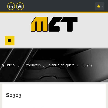
Navegación
Toggle
Inicio
>
Productos
>
Manilla de ajuste
>
S0303
S0303