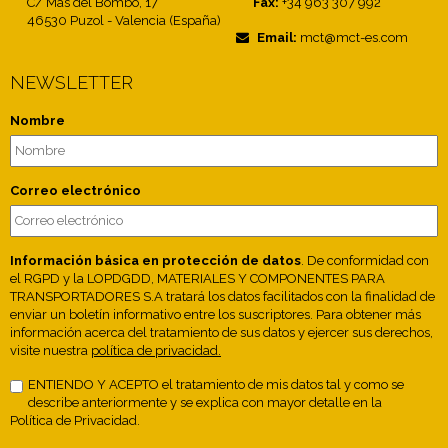
C/ Mas del Bombo, 17
Fax:
+34 963 307 992
46530 Puzol - Valencia (España)
Email:
mct@mct-es.com
NEWSLETTER
Nombre
Correo electrónico
Información básica en protección de datos
. De conformidad con
el RGPD y la LOPDGDD, MATERIALES Y COMPONENTES PARA
TRANSPORTADORES S.A tratará los datos facilitados con la finalidad de
enviar un boletín informativo entre los suscriptores. Para obtener más
información acerca del tratamiento de sus datos y ejercer sus derechos,
visite nuestra
política de privacidad.
ENTIENDO Y ACEPTO el tratamiento de mis datos tal y como se
describe anteriormente y se explica con mayor detalle en la
Política de Privacidad.