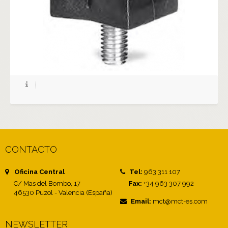
CONTACTO
Oficina Central
Tel:
963 311 107
C/ Mas del Bombo, 17
Fax:
+34 963 307 992
46530 Puzol - Valencia (España)
Email:
mct@mct-es.com
NEWSLETTER