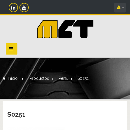
Navegación
Toggle
Inicio
>
Productos
>
Perfil
>
S0251
S0251