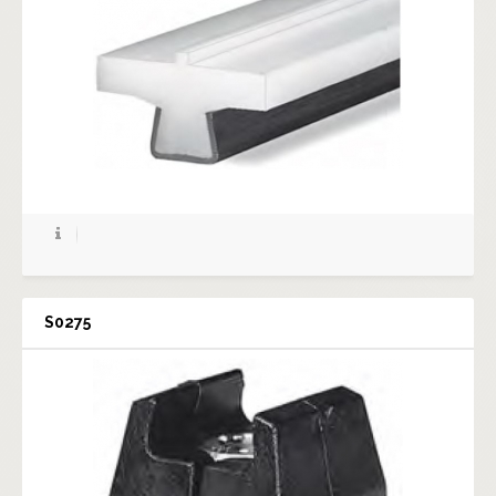
S0275