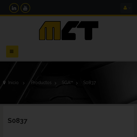
Navegación
Toggle
Inicio
>
Productos
>
SGA™
>
S0837
S0837