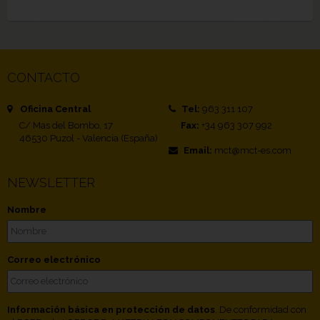
CONTACTO
Oficina Central
Tel:
963 311 107
C/ Mas del Bombo, 17
Fax:
+34 963 307 992
46530 Puzol - Valencia (España)
Email:
mct@mct-es.com
NEWSLETTER
Nombre
Correo electrónico
Información básica en protección de datos
. De conformidad con