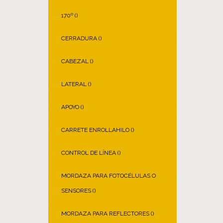
170º (
)
CERRADURA (
)
CABEZAL (
)
LATERAL (
)
APOYO (
)
CARRETE ENROLLAHILO (
)
CONTROL DE LÍNEA (
)
MORDAZA PARA FOTOCÉLULAS O
SENSORES (
)
MORDAZA PARA REFLECTORES (
)