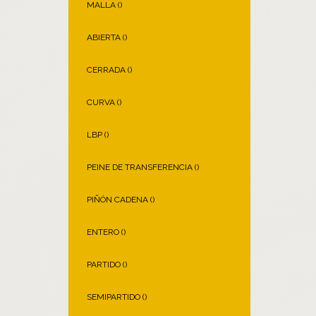
MALLA (
)
ABIERTA (
)
CERRADA (
)
CURVA (
)
LBP (
)
PEINE DE TRANSFERENCIA (
)
PIÑÓN CADENA (
)
ENTERO (
)
PARTIDO (
)
SEMIPARTIDO (
)