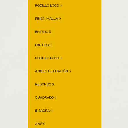
RODILLO LOCO (
)
PIÑÓN MALLA (
)
ENTERO (
)
PARTIDO (
)
RODILLO LOCO (
)
ANILLO DE FIJACIÓN (
)
REDONDO (
)
CUADRADO (
)
BISAGRA (
)
270º (
)