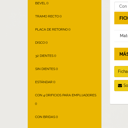
BEVEL (
)
TRAMO RECTO (
)
FIC
PLACA DE RETORNO (
)
Mate
DISCO (
)
MÁS
32 DIENTES (
)
SIN DIENTES (
)
Ficha
ESTÁNDAR (
)
So
CON 4 ORIFICIOS PARA EMPUJADORES
(
)
CON BRIDAS (
)