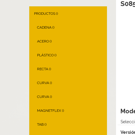
S08
PRODUCTOS (
)
CADENA (
)
ACERO (
)
PLÁSTICO (
)
RECTA (
)
CURVA (
)
CURVA (
)
Mod
MAGNETFLEX (
)
Selecci
TAB (
)
Versió