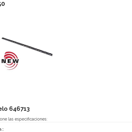
50
elo
646713
one las especificaciones:
n :