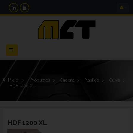
Navegación
Toggle
Inicio
>
Productos
>
Cadena
>
Plástico
>
Curva
>
HDF 1200 XL
HDF 1200 XL