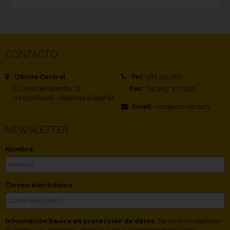
CONTACTO
Oficina Central
Tel:
963 311 107
C/ Mas del Bombo, 17
Fax:
+34 963 307 992
46530 Puzol - Valencia (España)
Email:
mct@mct-es.com
NEWSLETTER
Nombre
Correo electrónico
Información básica en protección de datos
. De conformidad con