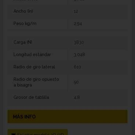
Ancho (in)
12
Peso kg/m
2,94
Carga (N)
3830
Longitud estándar
3,048
Radio de giro lateral
610
Radio de giro opuesto
50
a bisagra
Grosor de tablilla
4,8
MÁS INFO
Solicitar modelo 2D/3D