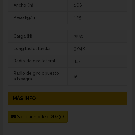
Ancho (in)
1,66
Peso kg/m
1,25
Carga (N)
3950
Longitud estándar
3,048
Radio de giro lateral
457
Radio de giro opuesto
50
a bisagra
MÁS INFO
Solicitar modelo 2D/3D