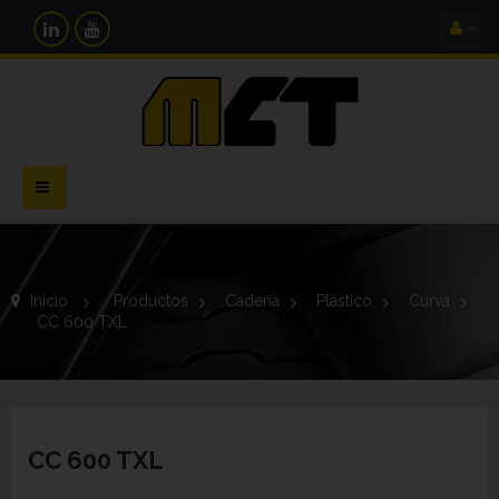
Navegación
Toggle
Inicio
>
Productos
>
Cadena
>
Plástico
>
Curva
>
CC 600 TXL
CC 600 TXL