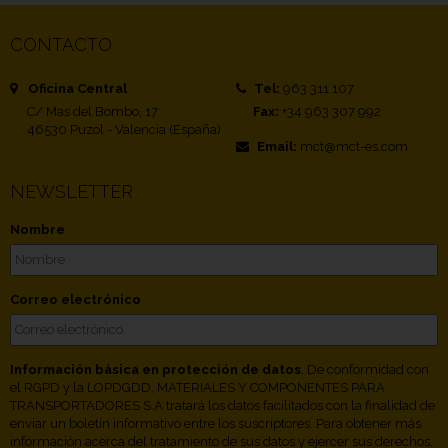
CONTACTO
Oficina Central
Tel:
963 311 107
C/ Mas del Bombo, 17
Fax:
+34 963 307 992
46530 Puzol - Valencia (España)
Email:
mct@mct-es.com
NEWSLETTER
Nombre
Correo electrónico
Información básica en protección de datos
. De conformidad con
el RGPD y la LOPDGDD, MATERIALES Y COMPONENTES PARA
TRANSPORTADORES S.A tratará los datos facilitados con la finalidad de
enviar un boletín informativo entre los suscriptores. Para obtener más
información acerca del tratamiento de sus datos y ejercer sus derechos,