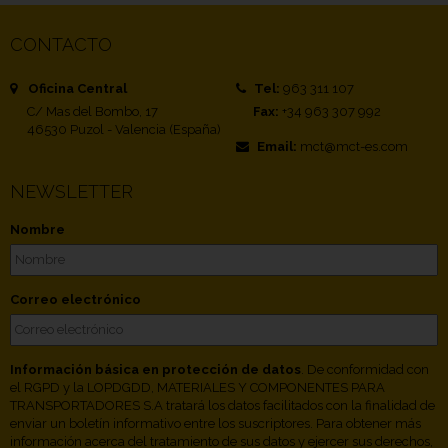
CONTACTO
Oficina Central
Tel:
963 311 107
C/ Mas del Bombo, 17
Fax:
+34 963 307 992
46530 Puzol - Valencia (España)
Email:
mct@mct-es.com
NEWSLETTER
Nombre
Correo electrónico
Información básica en protección de datos
. De conformidad con
el RGPD y la LOPDGDD, MATERIALES Y COMPONENTES PARA
TRANSPORTADORES S.A tratará los datos facilitados con la finalidad de
enviar un boletín informativo entre los suscriptores. Para obtener más
información acerca del tratamiento de sus datos y ejercer sus derechos,