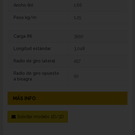
Ancho (in)
1,66
Peso kg/m
1,25
Carga (N)
3950
Longitud estándar
3,048
Radio de giro lateral
457
Radio de giro opuesto
50
a bisagra
MÁS INFO
Solicitar modelo 2D/3D