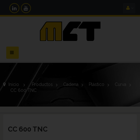
Navegación
Toggle
Inicio
>
Productos
>
Cadena
>
Plástico
>
Curva
>
CC 600 TNC
CC 600 TNC