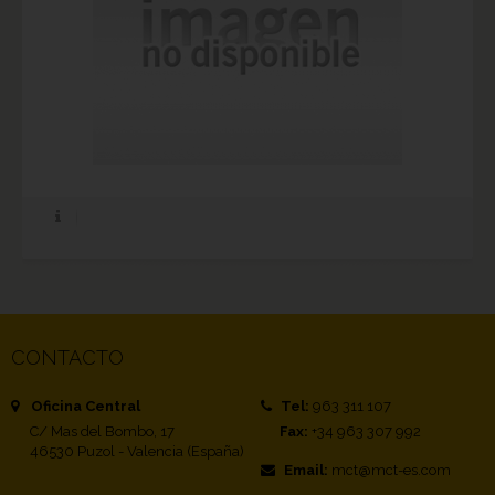
CONTACTO
Oficina Central
Tel:
963 311 107
C/ Mas del Bombo, 17
Fax:
+34 963 307 992
46530 Puzol - Valencia (España)
Email:
mct@mct-es.com