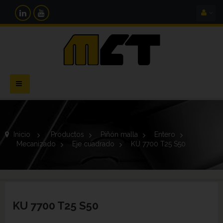
Navegación
Toggle
Inicio
>
Productos
>
Piñón malla
>
Entero
>
Mecanizado
>
Eje cuadrado
>
KU 7700 T25 S50
KU 7700 T25 S50