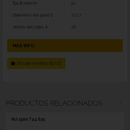
Eje B mm/in
50
Diámetro del paso E
202,7
Ancho del cubo A
48
MÁS INFO
Solicitar modelo 2D/3D
PRODUCTOS RELACIONADOS
‹
›
KU 1500 T24 S25