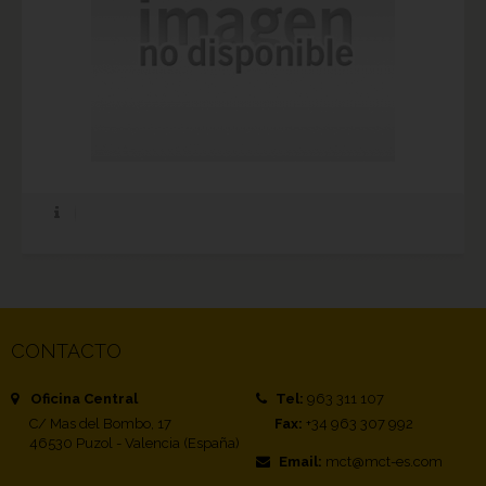
CONTACTO
Oficina Central
Tel:
963 311 107
C/ Mas del Bombo, 17
Fax:
+34 963 307 992
46530 Puzol - Valencia (España)
Email:
mct@mct-es.com