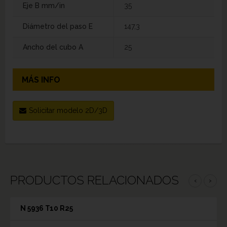
Eje B mm/in
35
Diámetro del paso E
147,3
Ancho del cubo A
25
MÁS INFO
Solicitar modelo 2D/3D
PRODUCTOS RELACIONADOS
‹
›
N 5936 T10 R25