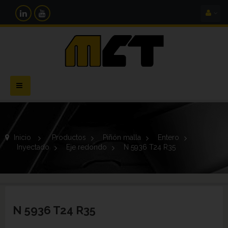
Navegación
Toggle
Inicio
>
Productos
>
Piñón malla
>
Entero
>
Inyectado
>
Eje redondo
>
N 5936 T24 R35
N 5936 T24 R35