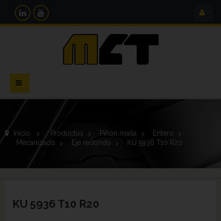
Navegación
Toggle
Inicio
>
Productos
>
Piñón malla
>
Entero
>
Mecanizado
>
Eje redondo
>
KU 5936 T10 R20
KU 5936 T10 R20