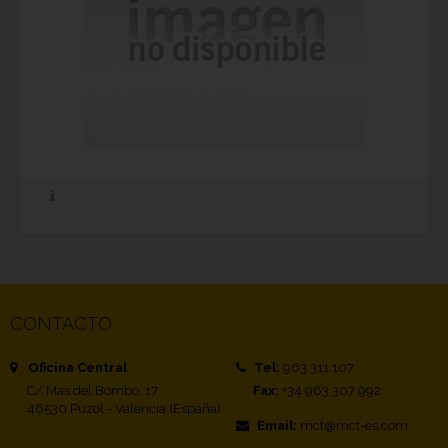
CONTACTO
Oficina Central
Tel:
963 311 107
C/ Mas del Bombo, 17
Fax:
+34 963 307 992
46530 Puzol - Valencia (España)
Email:
mct@mct-es.com