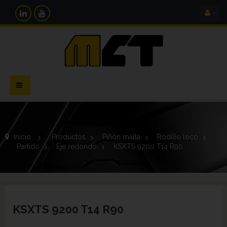
Navegación
Toggle
Inicio
>
Productos
>
Piñón malla
>
Rodillo loco
>
Partido
>
Eje redondo
>
KSXTS 9200 T14 R90
KSXTS 9200 T14 R90