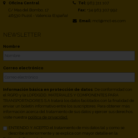
Oficina Central
Tel:
963 311 107
C/ Mas del Bombo, 17
Fax:
+34 963 307 992
46530 Puzol - Valencia (España)
Email:
mct@mct-es.com
NEWSLETTER
Nombre
Correo electrónico
Información básica en protección de datos
. De conformidad con
el RGPD y la LOPDGDD, MATERIALES Y COMPONENTES PARA
TRANSPORTADORES S.A tratará los datos facilitados con la finalidad de
enviar un boletín informativo entre los suscriptores. Para obtener más
información acerca del tratamiento de sus datos y ejercer sus derechos,
visite nuestra
política de privacidad.
ENTIENDO Y ACEPTO el tratamiento de mis datos tal y como se
describe anteriormente y se explica con mayor detalle en la