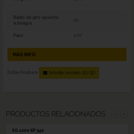
Radio de giro opuesto
30
a bisagra
Paso
1,00"
MÁS INFO
Doble Positrack
Solicitar modelo 2D/3D
PRODUCTOS RELACIONADOS
‹
›
SG 1000 XP 340