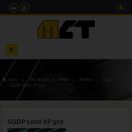
Navegación
Toggle
Inicio
>
Productos
>
Malla
>
Abierta
>
Grip
>
SGDP 1000 XP 510
SGDP 1000 XP 510