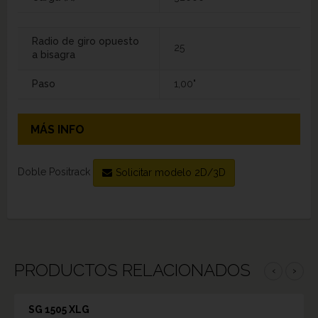
Radio de giro opuesto
25
a bisagra
Paso
1,00"
MÁS INFO
Doble Positrack
Solicitar modelo 2D/3D
PRODUCTOS RELACIONADOS
‹
›
SG 1505 XLG