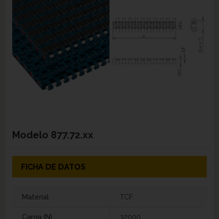
Modelo
877.72.xx
FICHA DE DATOS
Material
TCF
Carga (N)
32000