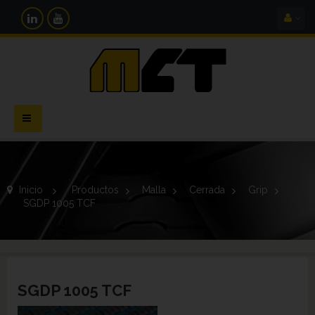
Navegación
Toggle
Inicio
>
Productos
>
Malla
>
Cerrada
>
Grip
>
SGDP 1005 TCF
SGDP 1005 TCF