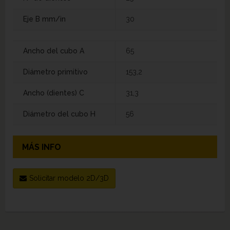
Eje B mm/in
30
Ancho del cubo A
65
Diámetro primitivo
153,2
Ancho (dientes) C
31,3
Diámetro del cubo H
56
MÁS INFO
Solicitar modelo 2D/3D