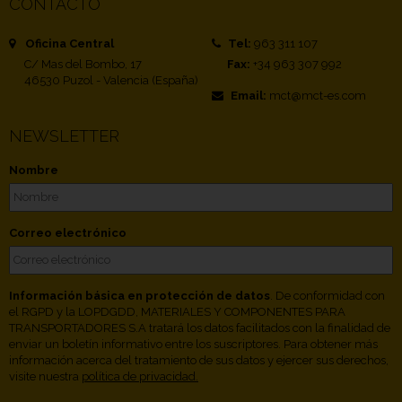
CONTACTO
Oficina Central
Tel:
963 311 107
C/ Mas del Bombo, 17
Fax:
+34 963 307 992
46530 Puzol - Valencia (España)
Email:
mct@mct-es.com
NEWSLETTER
Nombre
Correo electrónico
Información básica en protección de datos
. De conformidad con
el RGPD y la LOPDGDD, MATERIALES Y COMPONENTES PARA
TRANSPORTADORES S.A tratará los datos facilitados con la finalidad de
enviar un boletín informativo entre los suscriptores. Para obtener más
información acerca del tratamiento de sus datos y ejercer sus derechos,
visite nuestra
política de privacidad.