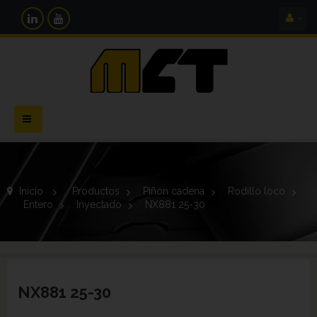
Navegación
Toggle
Inicio
>
Productos
>
Piñón cadena
>
Rodillo loco
>
Entero
>
Inyectado
>
NX881 25-30
NX881 25-30