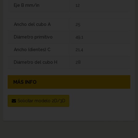
Eje B mm/in
12
Ancho del cubo A
25
Diámetro primitivo
49,1
Ancho (dientes) C
21,4
Diámetro del cubo H
28
MÁS INFO
Solicitar modelo 2D/3D