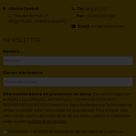
Oficina Central
Tel:
963 311 107
C/ Mas del Bombo, 17
Fax:
+34 963 307 992
46530 Puzol - Valencia (España)
Email:
mct@mct-es.com
NEWSLETTER
Nombre
Correo electrónico
Información básica en protección de datos
. De conformidad con
el RGPD y la LOPDGDD, MATERIALES Y COMPONENTES PARA
TRANSPORTADORES S.A tratará los datos facilitados con la finalidad de
enviar un boletín informativo entre los suscriptores. Para obtener más
información acerca del tratamiento de sus datos y ejercer sus derechos,
visite nuestra
política de privacidad.
ENTIENDO Y ACEPTO el tratamiento de mis datos tal y como se