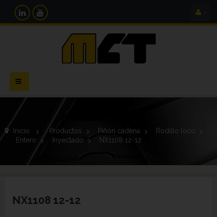
Navegación
Toggle
Inicio
>
Productos
>
Piñón cadena
>
Rodillo loco
>
Entero
>
Inyectado
>
NX1108 12-12
NX1108 12-12