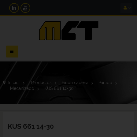
Navegación
Toggle
Inicio
>
Productos
>
Piñón cadena
>
Partido
>
Mecanizado
>
KUS 661 14-30
KUS 661 14-30