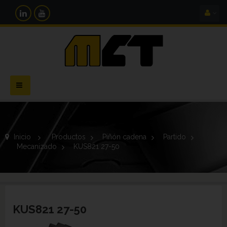
Navegación
Toggle
Inicio
>
Productos
>
Piñón cadena
>
Partido
>
Mecanizado
>
KUS821 27-50
KUS821 27-50