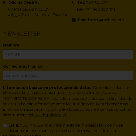
Oficina Central
Tel:
963 311 107
C/ Mas del Bombo, 17
Fax:
+34 963 307 992
46530 Puzol - Valencia (España)
Email:
mct@mct-es.com
NEWSLETTER
Nombre
Correo electrónico
Información básica en protección de datos
. De conformidad con
el RGPD y la LOPDGDD, MATERIALES Y COMPONENTES PARA
TRANSPORTADORES S.A tratará los datos facilitados con la finalidad de
enviar un boletín informativo entre los suscriptores. Para obtener más
información acerca del tratamiento de sus datos y ejercer sus derechos,
visite nuestra
política de privacidad.
ENTIENDO Y ACEPTO el tratamiento de mis datos tal y como se
describe anteriormente y se explica con mayor detalle en la