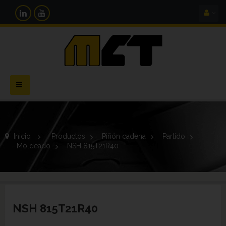
Navegación
Toggle
Inicio
>
Productos
>
Piñón cadena
>
Partido
>
Moldeado
>
NSH 815T21R40
NSH 815T21R40