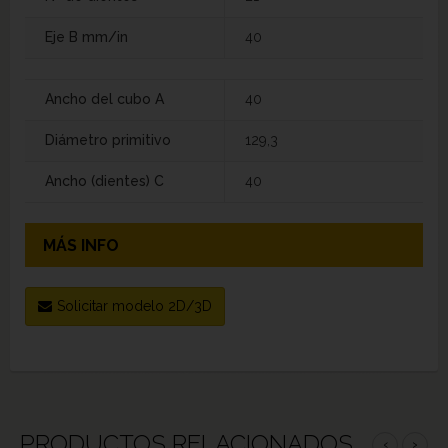
Eje B mm/in
40
Ancho del cubo A
40
Diámetro primitivo
129,3
Ancho (dientes) C
40
MÁS INFO
Solicitar modelo 2D/3D
PRODUCTOS RELACIONADOS
‹
›