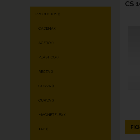
CS 
PRODUCTOS (
)
CADENA (
)
ACERO (
)
PLÁSTICO (
)
RECTA (
)
CURVA (
)
CURVA (
)
MAGNETFLEX (
)
FIC
TAB (
)