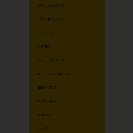
RODILLO LOCO (
)
PIÑÓN MALLA (
)
ENTERO (
)
PARTIDO (
)
RODILLO LOCO (
)
ANILLO DE FIJACIÓN (
)
REDONDO (
)
CUADRADO (
)
BISAGRA (
)
270º (
)