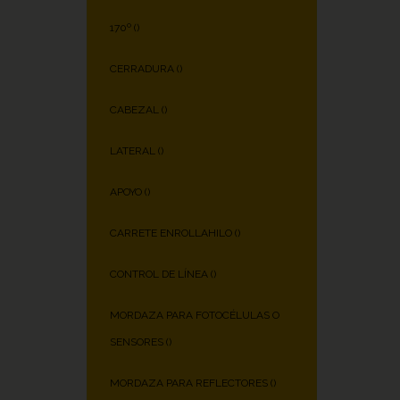
170º (
)
CERRADURA (
)
CABEZAL (
)
LATERAL (
)
APOYO (
)
CARRETE ENROLLAHILO (
)
CONTROL DE LÍNEA (
)
MORDAZA PARA FOTOCÉLULAS O
SENSORES (
)
MORDAZA PARA REFLECTORES (
)