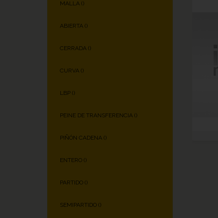
MALLA (
)
ABIERTA (
)
CERRADA (
)
CURVA (
)
LBP (
)
PEINE DE TRANSFERENCIA (
)
PIÑÓN CADENA (
)
ENTERO (
)
PARTIDO (
)
SEMIPARTIDO (
)