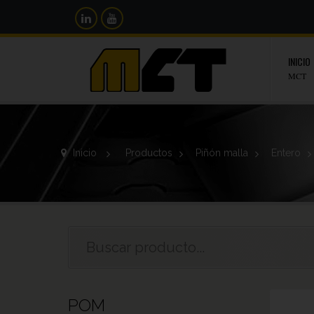
INICIO
MCT
Inicio
>
Productos
>
Piñón malla
>
Entero
>
POM