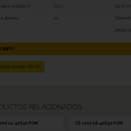
etro exterior F
161,7
Eje B m
de dientes
20
Diámetr
Ancho d
 INFO
licitar modelo 2D/3D
DUCTOS RELACIONADOS
000 12-40X40 POM
CS 1000 18-40X40 POM