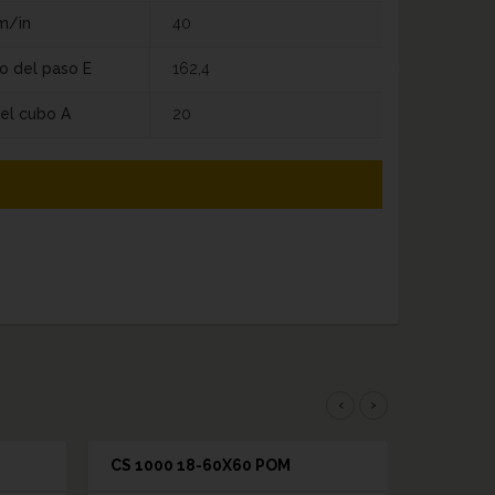
m/in
40
o del paso E
162,4
el cubo A
20
‹
›
CS 1000 18-60X60 POM