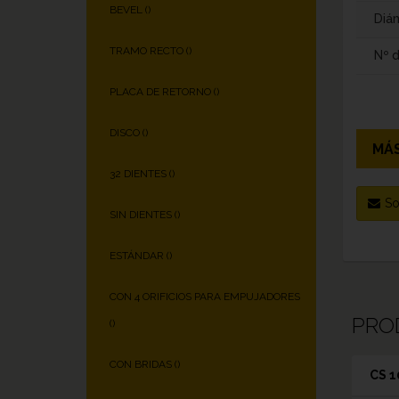
BEVEL (
)
Diám
TRAMO RECTO (
)
Nº 
PLACA DE RETORNO (
)
DISCO (
)
MÁS
32 DIENTES (
)
So
SIN DIENTES (
)
ESTÁNDAR (
)
CON 4 ORIFICIOS PARA EMPUJADORES
PRO
(
)
CON BRIDAS (
)
CS 1