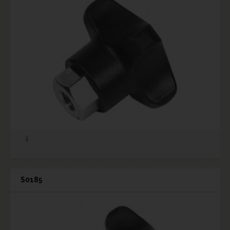
S0185