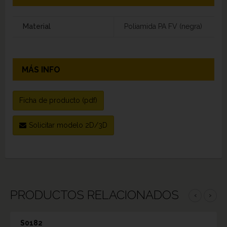
Material
Poliamida PA FV (negra)
MÁS INFO
Ficha de producto (pdf)
Solicitar modelo 2D/3D
PRODUCTOS RELACIONADOS
‹
›
S0182