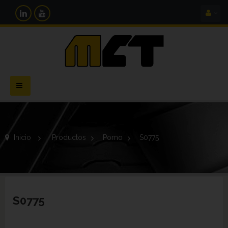
Navegación
Toggle
Inicio
>
Productos
>
Pomo
>
S0775
S0775