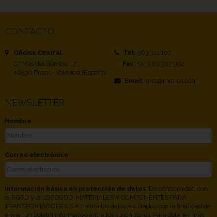
CONTACTO
Oficina Central
Tel:
963 311 107
C/ Mas del Bombo, 17
Fax:
+34 963 307 992
46530 Puzol - Valencia (España)
Email:
mct@mct-es.com
NEWSLETTER
Nombre
Correo electrónico
Información básica en protección de datos
. De conformidad con
el RGPD y la LOPDGDD, MATERIALES Y COMPONENTES PARA
TRANSPORTADORES S.A tratará los datos facilitados con la finalidad de
enviar un boletín informativo entre los suscriptores. Para obtener más