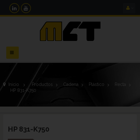
Navegación
Toggle
Inicio
>
Productos
>
Cadena
>
Plástico
>
Recta
>
HP 831-K750
HP 831-K750