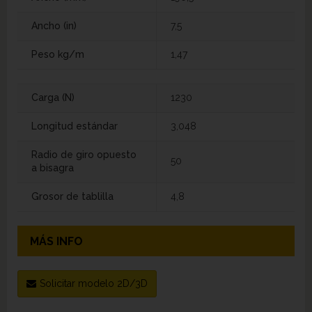
Ancho (in)
7,5
Peso kg/m
1,47
Carga (N)
1230
Longitud estándar
3,048
Radio de giro opuesto
50
a bisagra
Grosor de tablilla
4,8
MÁS INFO
Solicitar modelo 2D/3D