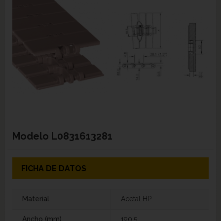
Modelo
L0831613281
FICHA DE DATOS
Material
Acetal HP
Ancho (mm)
190,5