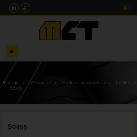
Navegación
Toggle
Inicio
>
Productos
>
Módulos transferencia
>
Rodillo
>
S0455
S0455