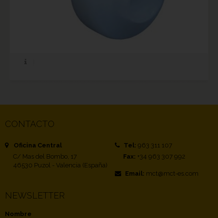
CONTACTO
Oficina Central
Tel:
963 311 107
C/ Mas del Bombo, 17
Fax:
+34 963 307 992
46530 Puzol - Valencia (España)
Email:
mct@mct-es.com
NEWSLETTER
Nombre