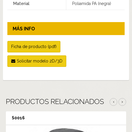
Material
Poliamida PA (negra)
MÁS INFO
Ficha de producto (pdf)
Solicitar modelo 2D/3D
PRODUCTOS RELACIONADOS
‹
›
S0016