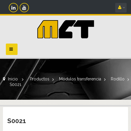
Navegación
Toggle
Inicio
>
Productos
>
Módulos transferencia
>
Rodillo
>
S0021
S0021