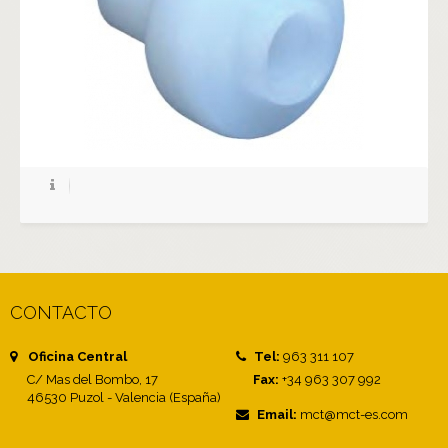
CONTACTO
Oficina Central
Tel:
963 311 107
C/ Mas del Bombo, 17
Fax:
+34 963 307 992
46530 Puzol - Valencia (España)
Email:
mct@mct-es.com