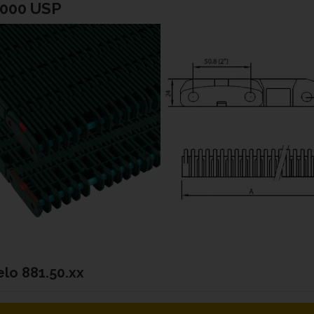
2000 USP
elo
881.50.xx