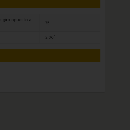
e giro opuesto a
75
2,00"