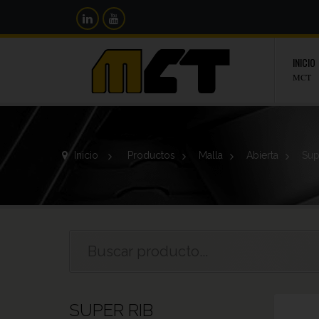
INICIO
MCT
Inicio
>
Productos
>
Malla
>
Abierta
>
Sup
SUPER RIB