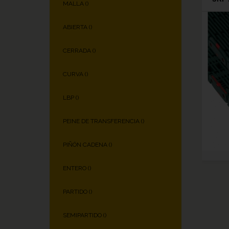
MALLA (
)
ABIERTA (
)
CERRADA (
)
CURVA (
)
LBP (
)
PEINE DE TRANSFERENCIA (
)
PIÑÓN CADENA (
)
ENTERO (
)
PARTIDO (
)
SEMIPARTIDO (
)