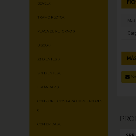
FIC
BEVEL (
)
TRAMO RECTO (
)
Mate
PLACA DE RETORNO (
)
Carg
DISCO (
)
MÁS
32 DIENTES (
)
SIN DIENTES (
)
So
ESTÁNDAR (
)
CON 4 ORIFICIOS PARA EMPUJADORES
(
)
PRO
CON BRIDAS (
)
SRP 