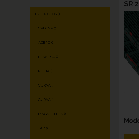
SR 
PRODUCTOS (
)
CADENA (
)
ACERO (
)
PLÁSTICO (
)
RECTA (
)
CURVA (
)
CURVA (
)
MAGNETFLEX (
)
Mod
TAB (
)