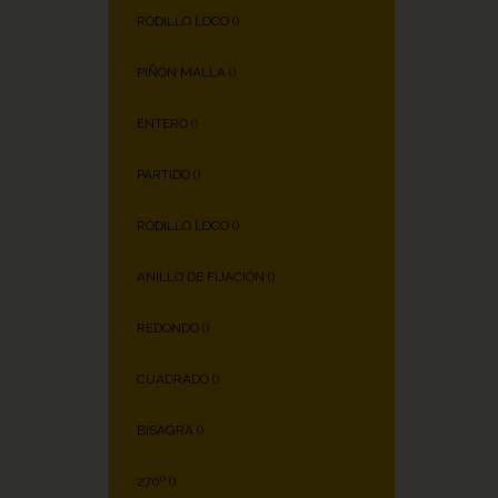
RODILLO LOCO (
)
PIÑÓN MALLA (
)
ENTERO (
)
PARTIDO (
)
RODILLO LOCO (
)
ANILLO DE FIJACIÓN (
)
REDONDO (
)
CUADRADO (
)
BISAGRA (
)
270º (
)