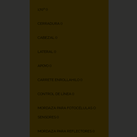
170º (
)
CERRADURA (
)
CABEZAL (
)
LATERAL (
)
APOYO (
)
CARRETE ENROLLAHILO (
)
CONTROL DE LÍNEA (
)
MORDAZA PARA FOTOCÉLULAS O
SENSORES (
)
MORDAZA PARA REFLECTORES (
)