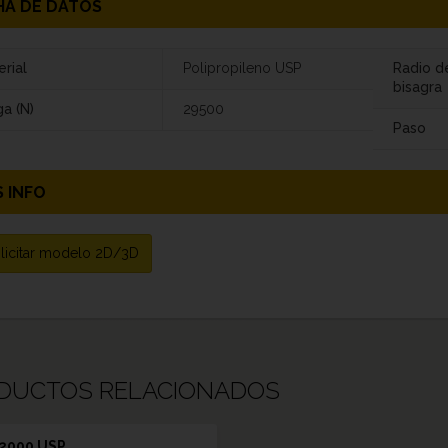
HA DE DATOS
rial
Polipropileno USP
Radio d
bisagra
a (N)
29500
Paso
 INFO
licitar modelo 2D/3D
DUCTOS RELACIONADOS
2000 USP