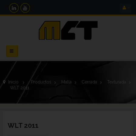
Navegación
Toggle
Inicio
>
Productos
>
Malla
>
Cerrada
>
Texturada
>
WLT 2011
WLT 2011